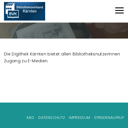
Direkt zum Inhalt
Haup
Die Digithek Kärnten bietet allen Bibliotheksnutzerinnen
Zugang zu E-Medien.
Fußzeilenmenü
ABG
DATENSCHUTZ
IMPRESSUM
SPENDENAUFRUF