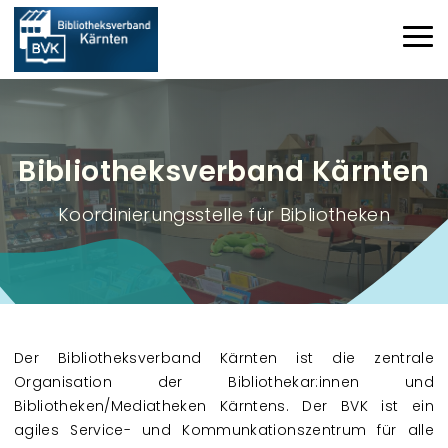
Direkt zum Inhalt
Haup
Bibliotheksverband Kärnten
Koordinierungsstelle für Bibliotheken
Der Bibliotheksverband Kärnten ist die zentrale
Organisation der Bibliothekar:innen und
Bibliotheken/Mediatheken Kärntens.
Der BVK ist ein
agiles Service- und Kommunkationszentrum für alle